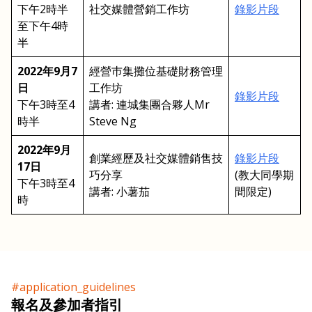
下午2時半
社交媒體營銷工作坊
錄影片段
至下午4時
半
2022年9月7
經營巿集攤位基礎財務管理
日
工作坊
錄影片段
下午3時至4
講者: 連城集團合夥人Mr
時半
Steve Ng
2022年9月
創業經歷及社交媒體銷售技
錄影片段
17日
巧分享
(教大同學期
下午3時至4
講者: 小薯茄
間限定)
時
#application_guidelines
報名及參加者指引