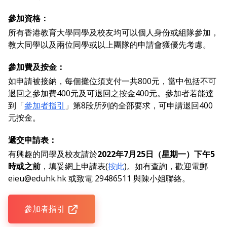
參加資格：
所有香港教育大學同學及校友均可以個人身份或組隊參加，
教大同學以及兩位同學或以上團隊的申請會獲優先考慮。
參加費及按金：
如申請被接納，每個攤位須支付一共800元，當中包括不可
退回之參加費400元及可退回之按金400元。參加者若能達
到「
參加者指引
」第8段所列的全部要求，可申請退回400
元按金。
遞交申請表：
有興趣的同學及校友請於
2022年7月25日（星期一）下午5
時或之前
，填妥網上申請表(
按此
)。如有查詢，歡迎電郵
eieu@eduhk.hk 或致電 29486511 與陳小姐聯絡。
參加者指引