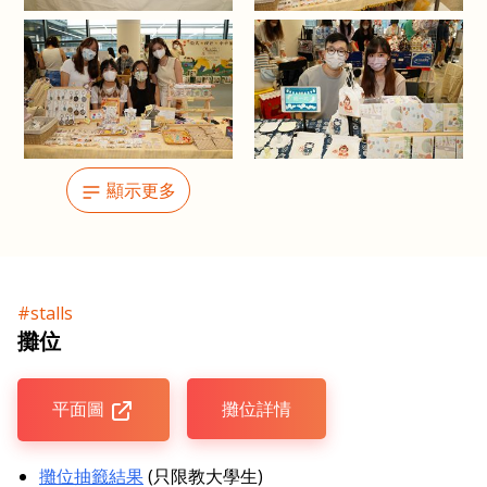
顯示更多
#stalls
攤位
平面圖
攤位詳情
攤位抽籤結果
(只限教大學生)