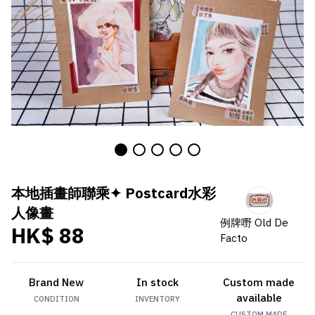
本地插畫師聯乘✦ Postcard水彩
人像畫
例牌嘢 Old De
HK$ 88
Facto
Brand New
In stock
Custom made
available
CONDITION
INVENTORY
CUSTOM MADE