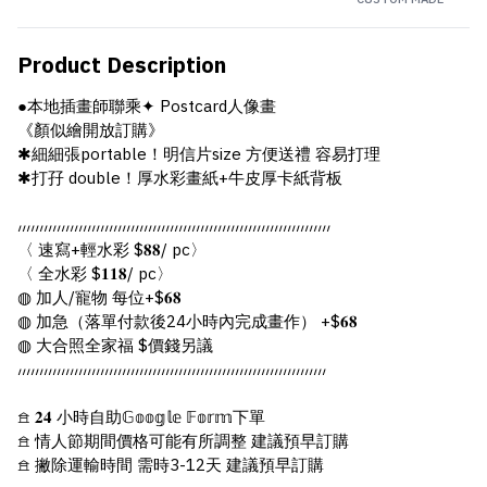
Product Description
●本地插畫師聯乘✦ Postcard人像畫
《顏似繪開放訂購》
✱細細張portable！明信片size 方便送禮 容易打理
✱打孖 double！厚水彩畫紙+牛皮厚卡紙背板
៸៸៸៸៸៸៸៸៸៸៸៸៸៸៸៸៸៸៸៸៸៸៸៸៸៸៸៸៸៸៸៸៸៸៸៸៸៸៸៸៸៸៸៸៸៸៸៸៸៸៸៸៸៸៸៸៸៸៸៸៸៸៸៸៸៸៸៸៸៸៸៸
〈 速寫+輕水彩 $𝟖𝟖/ pc〉
〈 全水彩 $𝟏𝟏𝟖/ pc〉
◍ 加人/寵物 每位+$𝟔𝟖
◍ 加急（落單付款後24小時內完成畫作） +$𝟔𝟖
◍ 大合照全家福 $價錢另議
៸៸៸៸៸៸៸៸៸៸៸៸៸៸៸៸៸៸៸៸៸៸៸៸៸៸៸៸៸៸៸៸៸៸៸៸៸៸៸៸៸៸៸៸៸៸៸៸៸៸៸៸៸៸៸៸៸៸៸៸៸៸៸៸៸៸៸៸៸៸៸
𖠿 𝟐𝟒 小時自助𝔾𝕠𝕠𝕘𝕝𝕖 𝔽𝕠𝕣𝕞下單
𖠿 情人節期間價格可能有所調整 建議預早訂購
𖠿 撇除運輸時間 需時3-12天 建議預早訂購