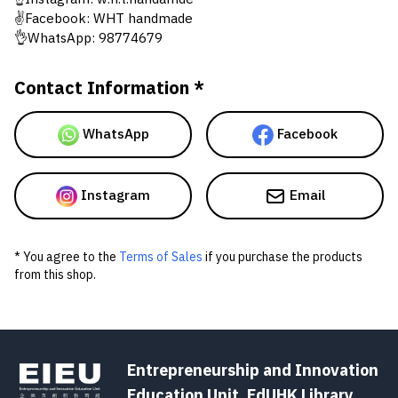
✌Facebook: WHT handmade
👌WhatsApp: 98774679
Contact Information *
WhatsApp
Facebook
Instagram
Email
* You agree to the
Terms of Sales
if you purchase the products
from this shop.
Entrepreneurship and Innovation
Education Unit, EdUHK Library