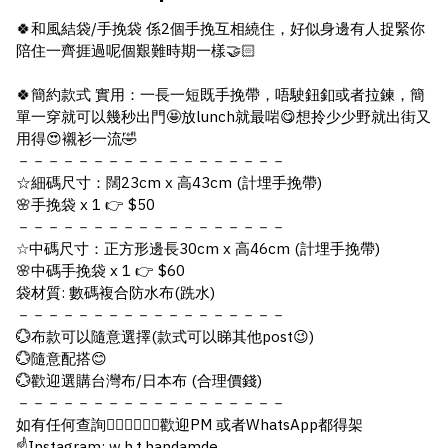
🍀和風結袋/手挽袋 係2個手挽互相繞住，好似身邊有人捉緊你
陪住一齊捱過呢個艱難時期一樣🤝🏻
🍀簡約款式 實用：一長一短既手挽帶，唔駛鈕釦或者拉鍊，簡
單一穿就可以幾秒出門🤩放lunch就最啱😋想拎少少野就出街又
用得😍襯衫一流🤣
－－－－－－－－－－－－－－－－－－
☆細碼尺寸：闊23cm x 高43cm (計埋手挽帶)
🌸手挽袋 x 1 👉 $50
－－－－－－－－－－－－－－－－－－
☆中碼尺寸：正方形邊長30cm x 高46cm (計埋手挽帶)
🌸中碼手挽袋 x 1 👉 $60
袋材質: 數碼複合防水布(跣水)
－－－－－－－－－－－－－－－－－－
💮布款可以隨意選擇(款式可以睇其他post😉)
💮隨意配搭😊
💮歡迎選購台灣布/日本布 (合理價錢)
－－－－－－－－－－－－－－－－－－
如有任何查詢🙋🏻‍♀️🙋🏻‍♂️歡迎PM 或者WhatsApp都得架
☝️Instagram: w.h.t.handamde