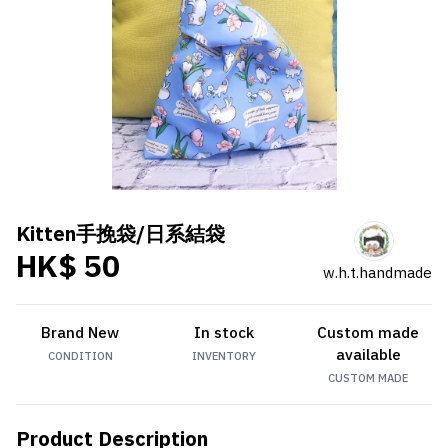
Kitten手挽袋/日系結袋
HK$ 50
w.h.t.handmade
Brand New
In stock
Custom made
available
CONDITION
INVENTORY
CUSTOM MADE
Product Description