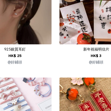
925銀質耳釘
新年祝福明信片
HK$ 25
HK$ 3
@
好鋪頭
@
好鋪頭