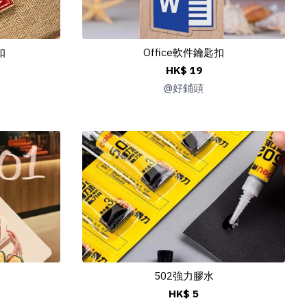
扣
Office軟件鑰匙扣
HK$ 19
@
好鋪頭
502強力膠水
HK$ 5