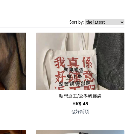
Sort by:
唔想返工/返學帆佈袋
HK$ 49
@
好鋪頭