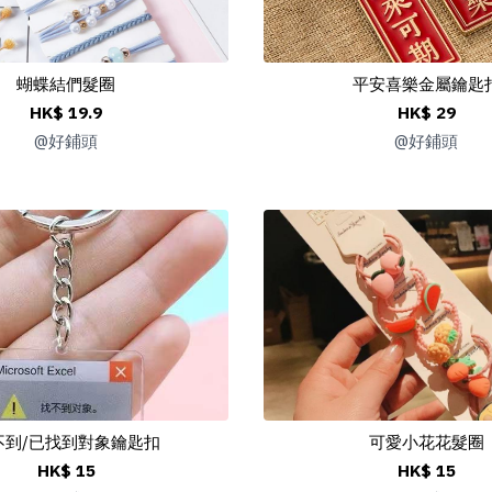
蝴蝶結們髮圈
平安喜樂金屬鑰匙
HK$ 19.9
HK$ 29
@
好鋪頭
@
好鋪頭
不到/已找到對象鑰匙扣
可愛小花花髮圈
HK$ 15
HK$ 15