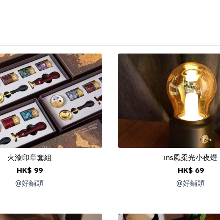
火漆印章套組
ins風柔光小夜燈
HK$ 99
HK$ 69
@
好鋪頭
@
好鋪頭