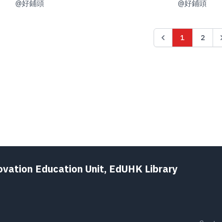
@
好鋪頭
@
好鋪頭
1
2
ovation Education Unit, EdUHK Library