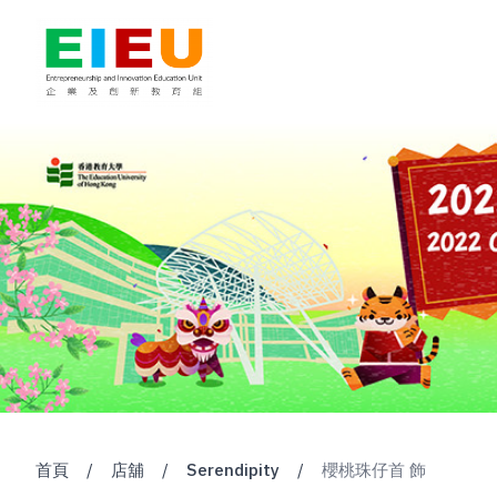
首頁
/
店舖
/
Serendipity
/
櫻桃珠仔首 飾