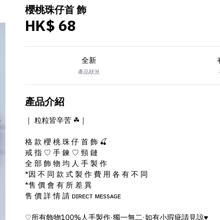
櫻桃珠仔首 飾
HK$ 68
全新
產品狀況
產品介紹
｜ 粒粒皆辛苦 ☘︎︎｜
格 款 櫻 桃 珠 仔 首 飾 🍒
戒 指 ♡︎ 手 鍊 ♡︎ 頸 鏈
全 部 飾 物 均 人 手 製 作
*因 不 同 款 式 製 作 費 用 各 有 不 同
*售 價 會 有 所 差 異
售 價 詳 情 請 ᴅɪʀᴇᴄᴛ ᴍᴇssᴀɢᴇ
♡︎所有飾物100%人手製作·獨一無二·如有小瑕疵請見諒♥︎