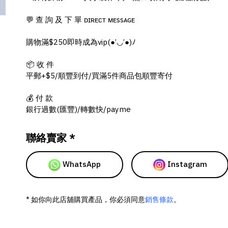
💬 查 詢 及 下 單 ᴅɪʀᴇᴄᴛ ᴍᴇssᴀɢᴇ
購物滿$250即時成為vip(●’◡’●)ﾉ
📦 收 件
平郵+$5/順豐到付/買滿5件商品包順豐寄付
💰 付 款
銀行過數(匯豐)/轉數快/payme
聯絡賣家 *
WhatsApp
Instagram
* 如你向此店舖購買產品，你必須同意
銷售條款
。