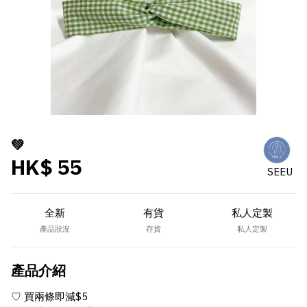
💚
HK$ 55
SEEU
全新
有貨
私人定製
產品狀況
存貨
私人定製
產品介紹
♡ 買兩條即減$5