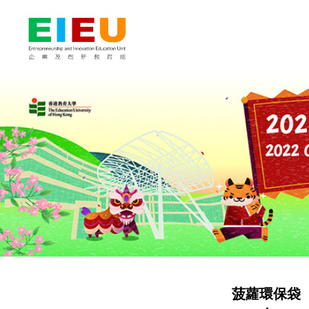
菠蘿環保袋