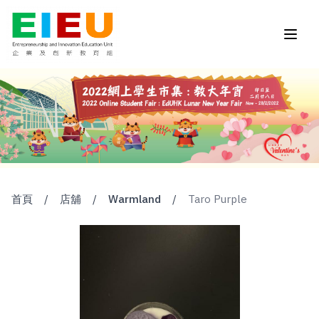
首頁
/
店舖
/
Warmland
/
Taro Purple