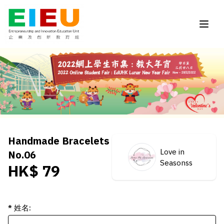
Handmade Bracelets
Love in
No.06
Seasonss
HK$ 79
* 姓名: