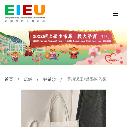
首頁
/
店舖
/
好鋪頭
/
唔想返工/返學帆佈袋