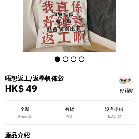
唔想返工/返學帆佈袋
HK$ 49
好鋪頭
全新
有貨
沒有提供
產品狀況
存貨
私人定製
產品介紹