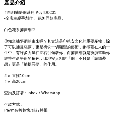
產品介紹
#自創捕夢網系列 #dyfDCC01
▪️全店主親手創作， 絕無同款產品。
白色花系捕夢網🤍
你知道捕夢網的由來嗎？其實這是印第安文化的重要產物，除
了可以捕捉惡夢，更是祈求一切願望的藝術，象徵著在人的一
生中，有許多力量在左右引領著你，而捕夢網就是扮演幫助你
維持生命平衡的角色，印地安人相信「網」不只是「編織夢
想」更是「捕捉惡夢」的作用。
#🔹 直徑10cm
#🔹 高20cm
查詢及訂購：inbox / WhatsApp
付款方式：
Payme/轉數快/銀行轉帳