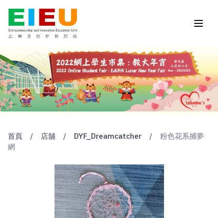
首頁
/
店舖
/
DYF_Dreamcatcher
/
粉色花系捕夢
網