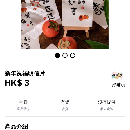
新年祝福明信片
HK$ 3
好鋪頭
全新
有貨
沒有提供
產品狀況
存貨
私人定製
產品介紹