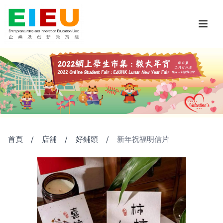
首頁
/
店舖
/
好鋪頭
/
新年祝福明信片