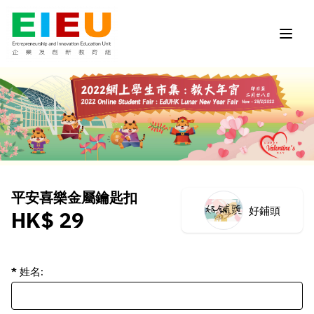
平安喜樂金屬鑰匙扣
好鋪頭
HK$ 29
* 姓名: