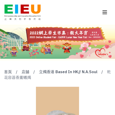
首頁
/
店舖
/
立燭香港 Based In HK// N.A.Soul
/
乾
花容器香薰蠟燭