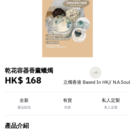
乾花容器香薰蠟燭
HK$ 168
立燭香港 Based In HK// N.A.Soul
全新
有貨
私人定製
產品狀況
存貨
私人定製
產品介紹