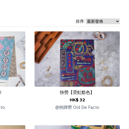
排序:
》
快勞【霓虹黯色】
HK$ 32
to
@
例牌嘢 Old De Facto