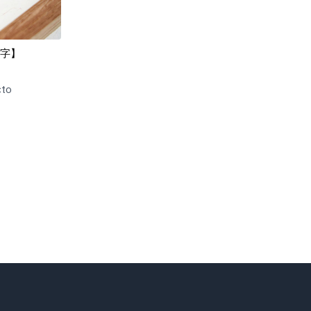
字】
to