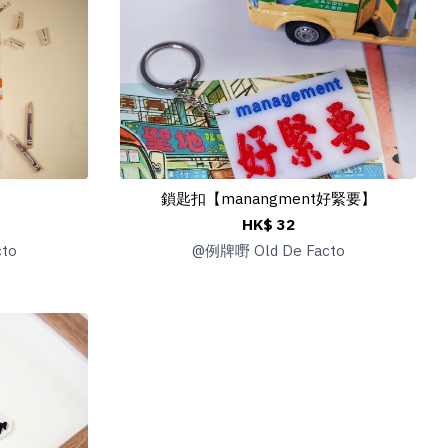
鎖匙扣【manangment好緊要】
HK$ 32
to
@
例牌嘢 Old De Facto