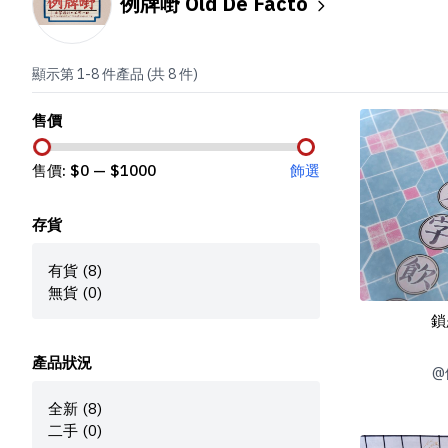
例牌嘢 Old De Facto
顯示第 1-8 件產品 (共 8 件)
售價
售價: $
0
— $
1000
飾選
存貨
有貨 (8)
無貨 (0)
鎖
產品狀況
@
全新 (8)
二手 (0)