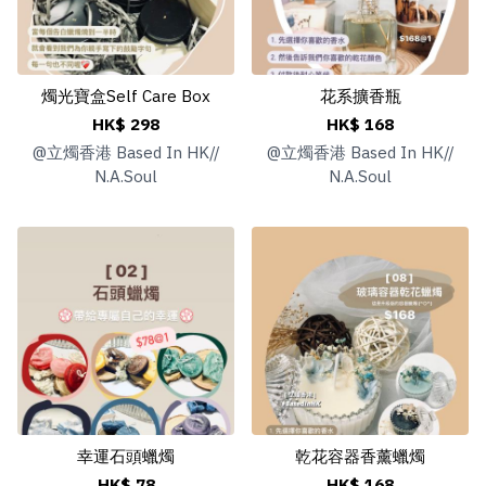
燭光寶盒Self Care Box
花系擴香瓶
HK$ 298
HK$ 168
@
立燭香港 Based In HK//
@
立燭香港 Based In HK//
N.A.Soul
N.A.Soul
幸運石頭蠟燭
乾花容器香薰蠟燭
HK$ 78
HK$ 168