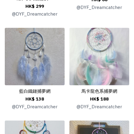
HK$ 299
@
DYF_Dreamcatcher
@
DYF_Dreamcatcher
藍白鐵鏈捕夢網
馬卡龍色系捕夢網
HK$ 138
HK$ 188
@
DYF_Dreamcatcher
@
DYF_Dreamcatcher