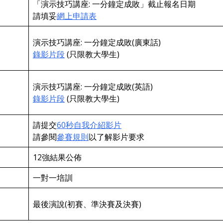
「演示技巧講座: 一分鐘定成敗」截止報名日期
請填妥
網上申請表
演示技巧講座: 一分鐘定成敗(廣東話)
錄影片段
(只限教大學生)
演示技巧講座: 一分鐘定成敗(英語)
錄影片段
(只限教大學生)
請提交
60秒自我介紹影片
請參閱
參賽規則
以了解影片要求
12強結果公佈
一對一培訓
最後演說(初賽、準決賽及決賽)