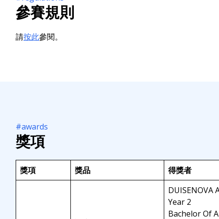
參賽規則
請
按此
參閱。
#awards
獎項
獎項
獎品
得獎者
DUISENOVA A
Year 2
Bachelor Of A