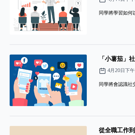
同學將學習如何以
「小薯茄」社
4月20日下
同學將會認識社
從全職工作到