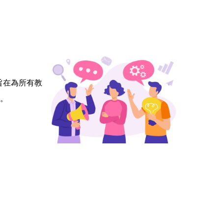
 旨在為所有教
。