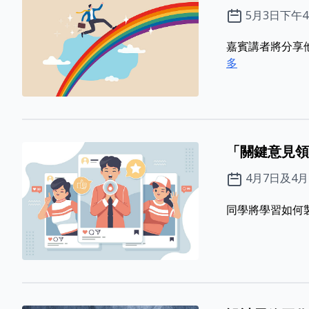
5月3日下午
嘉賓講者將分享
多
「關鍵意見領
4月7日及4月
同學將學習如何