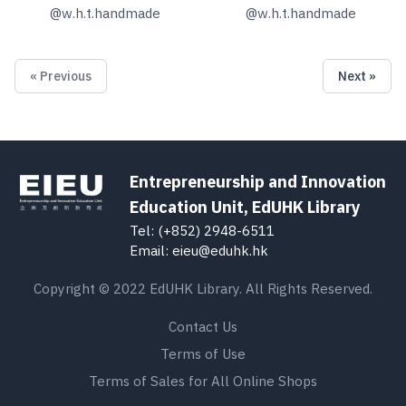
@
w.h.t.handmade
@
w.h.t.handmade
« Previous
Next »
Entrepreneurship and Innovation
Education Unit, EdUHK Library
Tel: (+852) 2948-6511
Email: eieu@eduhk.hk
Copyright © 2022 EdUHK Library. All Rights Reserved.
Contact Us
Terms of Use
Terms of Sales for All Online Shops