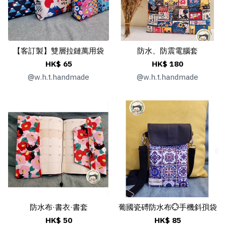
【客訂製】雙層拉鏈萬用袋
防水、防震電腦套
HK$ 65
HK$ 180
@
w.h.t.handmade
@
w.h.t.handmade
防水布·書衣·書套
葡國瓷磗防水布💮手機斜孭袋
HK$ 50
HK$ 85