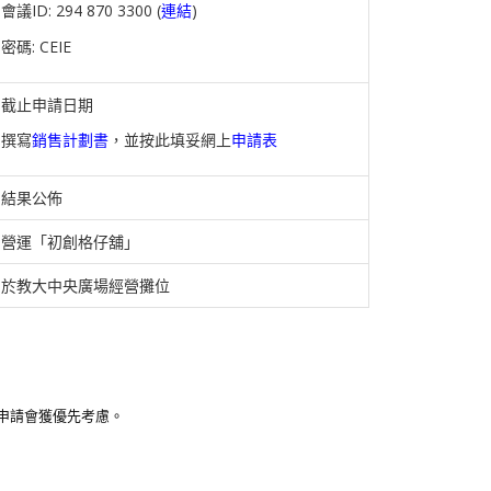
會議ID: 294 870 3300 (
連結
)
密碼: CEIE
截止申請日期
撰寫
銷售計劃書
，並按此填妥網上
申請表
結果公佈
營運「初創格仔舖」
於教大中央廣場經營攤位
申請會獲優先考慮。