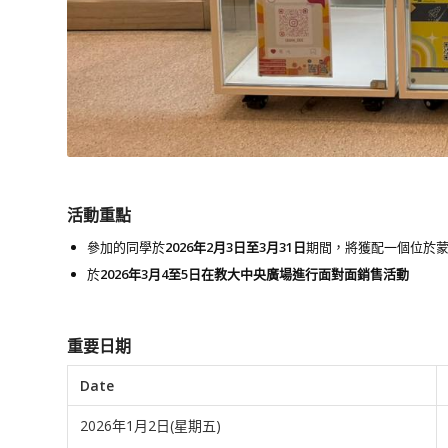
活動重點
參加的同學於
2026
年2
月3
日至3
月
31
日
期間，將獲配一個位於蒙民偉
於
2026年3月4至5日在教大中央廣場進行面對面銷售活動
重要日期
Date
2026年1月2日(星期五)