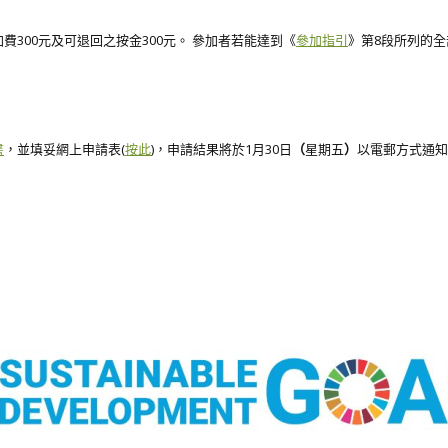
300元及可退回之按金300元。 參加者若能達到《
參加指引
》第8段所列的
書
，並填妥網上申請表(
按此
)，申請結果將於1月30日
（
星期五
）
以電郵方式通知