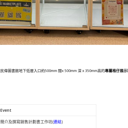
圖書館地下低層入口約500mm 闊x 500mm 深 x 350mm高的
專屬格仔展示
Event
簡介及撰寫銷售計劃書工作坊(
連結
)