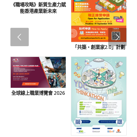
《職場攻略》新質生產力賦
能香港產業新未來
Next
「共築・創業家2.0」計劃
全球線上職業博覽會 2026