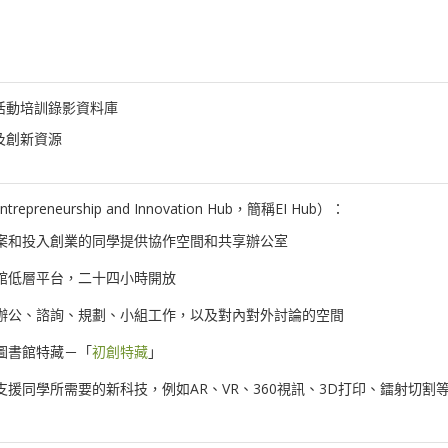
活動培訓錄影資料庫
及創新資源
trepreneurship and Innovation Hub，簡稱EI Hub）：
案和投入創業的同學提供協作空間和共享辦公室
館低層平台，二十四小時開放
辦公、諮詢、規劃、小組工作，以及對內對外討論的空間
圖書館特藏－「
初創特藏
」
支援同學所需要的新科技，例如AR、VR、360視訊、3D打印、鐳射切割