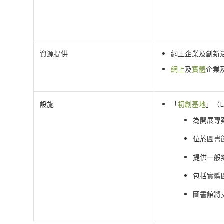
資源提供
網上企業及創新
網上
及
實體
企業
設施
「
初創基地
」（En
為開展專
位於圖書
提供一般
包括實體
圖書館將