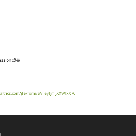
ession 證書
altrics.com/jfe/form/SV_eyfjmlJXXWfxX70
結