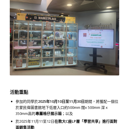
活動重點
參加的同學於
2025
年
10
月
10
日至
11
月
30
日
期間，將獲配一個位
於蒙民偉圖書館地下低層入口約500mm 闊x 500mm 深 x
350mm高的
專屬格仔展示箱
；以及
於2025年11月11至12日
在教大C座LP層「學習共享」進行面對
面銷售活動