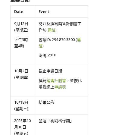
Date
Event
9月12日
簡介及撰寫銷售計劃書工
(星期五)
作坊(
連結
)
下午3時
會議ID: 294 870 3300 (
連
至4時
結
)
密碼: CEIE
10月2日
截止申請日期
(星期四)
撰寫
銷售計劃書
，並按此
填妥網上
申請表
10月8日
結果公佈
(星期三)
2025年10
營運「初創格仔舖」
月10日
(星期五)