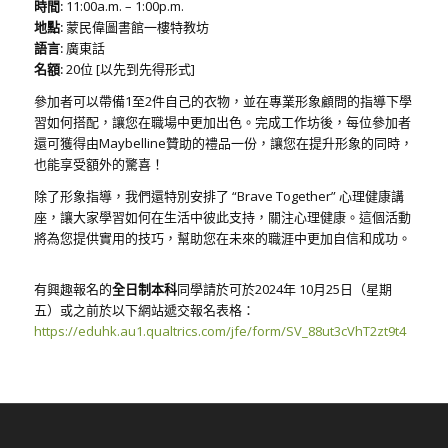
時間:
11:00a.m. – 1:00p.m.
地點:
蒙民偉圖書館一樓特教坊
語言:
廣東話
名額:
20位 [以先到先得形式]
參加者可以帶備1至2件自己的衣物，並在專業形象顧問的指導下學
習如何搭配，讓您在職場中更加出色。完成工作坊後，每位參加者
還可獲得由Maybelline贊助的禮品一份，讓您在提升形象的同時，
也能享受額外的驚喜！
除了形象指導，我們還特別安排了 “Brave Together” 心理健康講
座，讓大家學習如何在生活中彼此支持，關注心理健康。這個活動
將為您提供實用的技巧，幫助您在未來的職涯中更加自信和成功。
有興趣報名的
全日制本科
同學請於可於2024年 10月25日（星期
五）或之前於以下網站遞交報名表格：
https://eduhk.au1.qualtrics.com/jfe/form/SV_88ut3cVhT2zt9t4