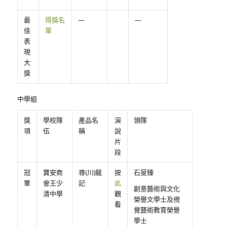
最
得獎名
—
—
佳
單
表
現
大
獎
中學組
獎
學校隊
產品名
演
領隊
項
伍
稱
說
片
段
冠
寶安商
尋(川)龍
按
石旻臻
軍
會王少
記
此
創意藝術與文化
清中學
觀
榮譽文學士及視
看
覺藝術教育榮譽
學士