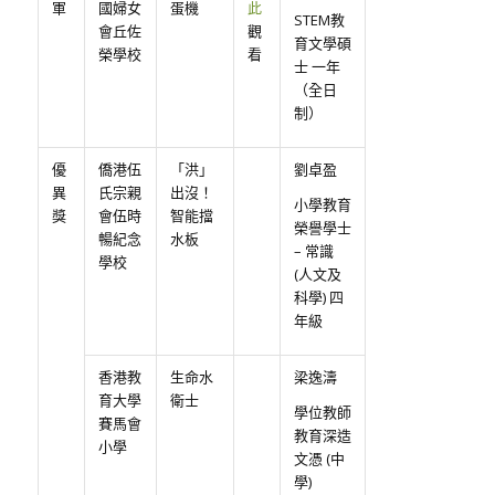
軍
國婦女
蛋機
此
STEM教
會丘佐
觀
育文學碩
榮學校
看
士 一年
（全日
制）
優
僑港伍
「洪」
劉卓盈
異
氏宗親
出沒！
小學教育
獎
會伍時
智能擋
榮譽學士
暢紀念
水板
– 常識
學校
(人文及
科學) 四
年級
香港教
生命水
梁逸濤
育大學
衛士
學位教師
賽馬會
教育深造
小學
文憑 (中
學)