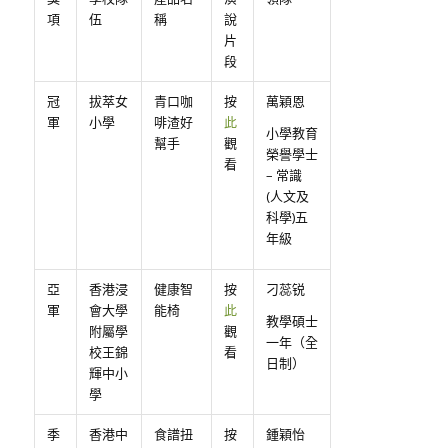
項
伍
稱
說
片
段
冠
拔萃女
青口咖
按
萬穎恩
軍
小學
啡渣好
此
小學教育
幫手
觀
榮譽學士
看
– 常識
(人文及
科學)五
年級
亞
香港浸
健康智
按
刁蕊锐
軍
會大學
能椅
此
教學碩士
附屬學
觀
一年（全
校王錦
看
日制）
輝中小
學
季
香港中
食譜扭
按
鍾穎怡