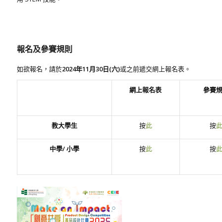
報名及參賽規則
如欲報名，請於
2024年11月30日(六
)
或之前遞交網上報名表。
網上報名表
參賽
教大學生
按
此
按
中學/ 小學
按
此
按