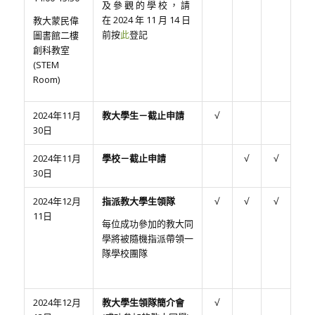
及 參 觀 的 學 校 ， 請
在 2024 年 11 月 14 日
教大蒙民偉
前按
此
登記
圖書館二樓
創科教室
(STEM
Room)
2024年11月
教大學生－截止申請
√
30日
2024年11月
學校－截止申請
√
√
30日
2024年12月
指派教大學生領隊
√
√
√
11日
每位成功參加的教大同
學將被隨機指派帶領一
隊學校團隊
2024年12月
教大學生領隊簡介會
√