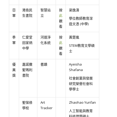
亞
港島民
智慧站
按
梁逸濤
軍
生書院
立
此
學位教師教育深
觀
造文憑 (中學)
看
季
仁愛堂
河道淨
按
黃楚嵐
軍
田家炳
化系統
此
STEM教育文學碩
中學
觀
士
看
優
嘉諾撒
耆蹟
Ayeisha
異
聖瑪利
Shafana
獎
書院
社會創業與發展
研究榮譽社會科
學學士
聖保祿
Art
Zhaohao Yunfan
學校
Tracker
人工智能與教育
科技理學碩士