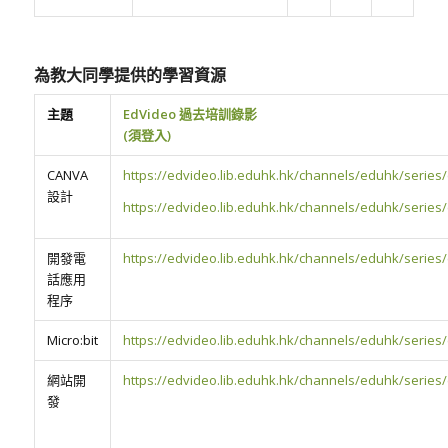
為教大同學提供的學習資源
主題
EdVideo 過去培訓錄影
(須登入)
CANVA
https://edvideo.lib.eduhk.hk/channels/eduhk/series/
設計
https://edvideo.lib.eduhk.hk/channels/eduhk/series/
開發電
https://edvideo.lib.eduhk.hk/channels/eduhk/series
話應用
程序
Micro:bit
https://edvideo.lib.eduhk.hk/channels/eduhk/series/
網站開
https://edvideo.lib.eduhk.hk/channels/eduhk/series
發