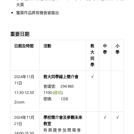
大獎
獲獎作品將有機會被展出
重要日期
日期及時間
活動
教
中
小
大
學
學
同
學
2024年11月
教大同學線上
簡介會
√
11日
會議號: 294 865
11:30-12:30
1100 (
連結
)
密碼: CEIE
Zoom
2024年11月
學校簡介會及參觀未來
√
√
21日
教室
有 興 趣 參 加 簡 報 會
14:00-15:30