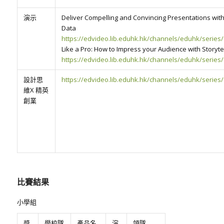
演示
Deliver Compelling and Convincing Presentations wit
Data
https://edvideo.lib.eduhk.hk/channels/eduhk/series/
Like a Pro: How to Impress your Audience with Storytel
https://edvideo.lib.eduhk.hk/channels/eduhk/series/
設計思
https://edvideo.lib.eduhk.hk/channels/eduhk/series/
維X 精英
創業
比賽結果
小學組
獎
學校隊
產品名
演
領隊