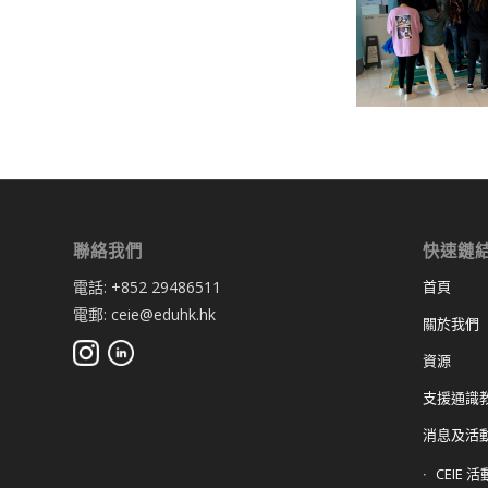
聯絡我們
快速鏈
電話: +852 29486511
首頁
電郵: ceie@eduhk.hk
關於我們
資源
支援通識教
消息及活
CEIE 活