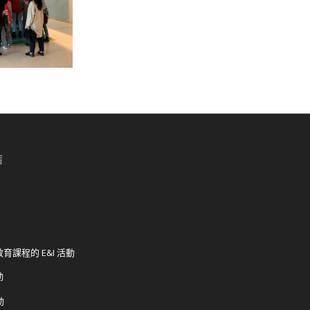
結
育課程的 E&I 活動
動
動